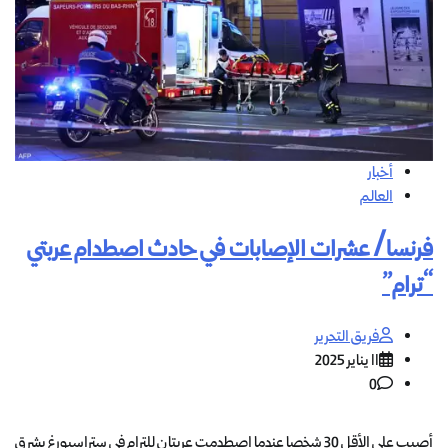
أخبار
العالم
فرنسا/ عشرات الإصابات في حادث اصطدام عربتي
“ترام”
فريق التحرير
11 يناير 2025
0
أصيب على الأقل 30 شخصا عندما اصطدمت عربتان للترام في ستراسبورغ بشرق