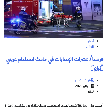
أخبار
العالم
فرنسا/ عشرات الإصابات في حادث اصطدام عربتي
“ترام”
فريق التحرير
11 يناير 2025
0
أصيب على الأقل 30 شخصا عندما اصطدمت عربتان للترام في ستراسبورغ بشرق