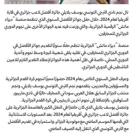
نال نجم نادي الترجي التونسي يوسف بلايلي جائزة أفضل لاعب جزائري في قارة
أفريقيا لعام 2024، خلال حفل جوائز الأفضل السنوي الذي تنظمه منصة “ديزاد
ماتش” الرقمية الجزائرية، والتي وزعت فيه عديد الجوائز الأخرى على نجوم الدوري
الجزائري للمحترفين.
منصة “ديزاد ماتش” الجزائرية تنظم حفلًا سنويًّا لتقديم جوائز الأفضل في
الدوري الجزائري للمحترفين، في تقليد يلقى شعبية كبيرة وسط نجوم وأندية
الدوري المحلي، خاصة في ظل أهمية هذه الجوائز لإعطاء التقدير اللازم للاعبين
الناشطين في الدوري الجزائري.
وعرف الحفل السنوي الخاص بعام 2024 حضورًا مميزًا لنجوم كرة القدم الجزائرية
والمسؤولين والمدربين، يتقدمهم نجم الترجي التونسي يوسف بلايلي، ونجم
منتخب الجزائر السابق هلال العربي سوداني المحترف حاليًّا في نادي ماريبور
السلوفيني، بالإضافة إلى نجوم آخرين تاريخيين في كرة القدم الجزائرية.
وتحصل يوسف بلايلي الذي كان حاضرًا في الحفل الكبير بالعاصمة الجزائرية على
جائزة أفضل لاعب جزائري في أفريقيا لعام 2024، بعد المستويات الاستثنائية
التي قدمها الموسم الماضي مع مولودية الجزائر، واستمراره في تقديم الأفضل
مع الترجي التونسي الذي انتقل إليه الصيف الماضي.