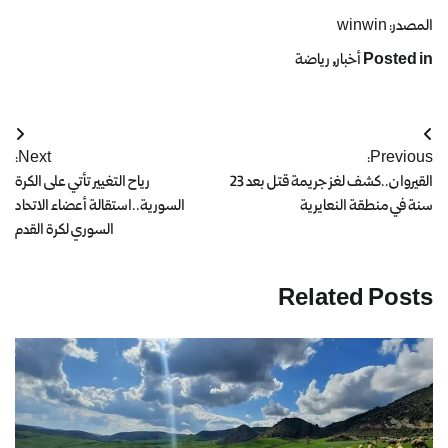
المصدر: winwin
Posted in
أخبار
,
رياضة
Next:
Previous:
القيروان..كشف لغز جريمة قتل بعد 23
رياح التغيير تأتي على الكرة
سنة في منطقة النعايرية
السورية..استقالة أعضاء الاتحاد
السوري لكرة القدم
Related Posts