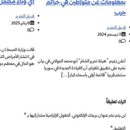
اي وباء محتمل
بمعلومات عن متورّطين في جرائم
حرب
فريق التحرير
6 يناير 2025
فريق التحرير
0
11 ديسمبر 2024
0
قالت وزارة الصحة ان هذ
في انتشار الأمراض الت
أعلن زعيم “هيئة تحرير الشام” أبو محمد الجولاني في بيان
هو الحال في معظم دول
نشره على تطبيق تلغرام، أن القيادة الجديدة في سوريا
ستنشر قريبا “قائمة أولى بأسماء كبار […]
اترك تعليقاً
لن يتم نشر عنوان بريدك الإلكتروني.
الحقول الإلزامية مشار إليها بـ
*
التعليق
*