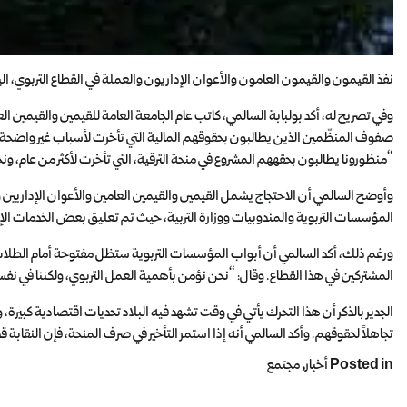
نفذ القيمون والقيمون العامون والأعوان الإداريون والعملة في القطاع التربوي، اليوم الخميس،
وفي تصريح له، أكد بولبابة السالمي، كاتب عام الجامعة العامة للقيمين والقيمين الع
صفوف المنظّمين الذين يطالبون بحقوقهم المالية التي تأخرت لأسباب غير واضحة. 
“منظورونا يطالبون بحقههم المشروع في منحة الترقية، التي تأخرت لأكثر من عام، ون
المؤسسات التربوية والمندوبيات ووزارة التربية، حيث تم تعليق بعض الخدمات الإداري
ورغم ذلك، أكد السالمي أن أبواب المؤسسات التربوية ستظل مفتوحة أمام الطلاب،
المشتركين في هذا القطاع. وقال: “نحن نؤمن بأهمية العمل التربوي، ولكننا في نف
الجدير بالذكر أن هذا التحرك يأتي في وقت تشهد فيه البلاد تحديات اقتصادية كبيرة،
تجاهلاً لحقوقهم. وأكد السالمي أنه إذا استمر التأخير في صرف المنحة، فإن النقاب
Posted in
أخبار
,
مجتمع