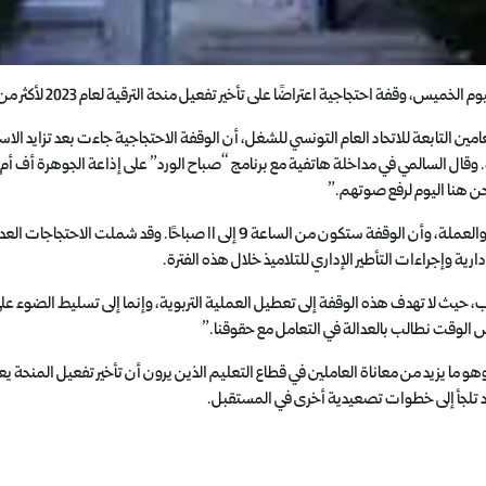
 وقفة احتجاجية اعتراضًا على تأخير تفعيل منحة الترقية لعام 2023 لأكثر من عام.
امين التابعة للاتحاد العام التونسي للشغل، أن الوقفة الاحتجاجية جاءت بعد تزايد الاس
وقال السالمي في مداخلة هاتفية مع برنامج “صباح الورد” على إذاعة الجوهرة أف أم:
حن هنا اليوم لرفع صوتهم.”
وأوضح السالمي أن الاحتجاج يشمل القيمين والقيمين العامين والأعوان الإداريين والعملة، وأن الوقفة ستكون من الساعة 9 إلى 11 صباحًا. وقد شم
ة وإجراءات التأطير الإداري للتلاميذ خلال هذه الفترة.
 حيث لا تهدف هذه الوقفة إلى تعطيل العملية التربوية، وإنما إلى تسليط الضوء ع
س الوقت نطالب بالعدالة في التعامل مع حقوقنا.”
 وهو ما يزيد من معاناة العاملين في قطاع التعليم الذين يرون أن تأخير تفعيل المنحة 
ة قد تلجأ إلى خطوات تصعيدية أخرى في المستقبل.