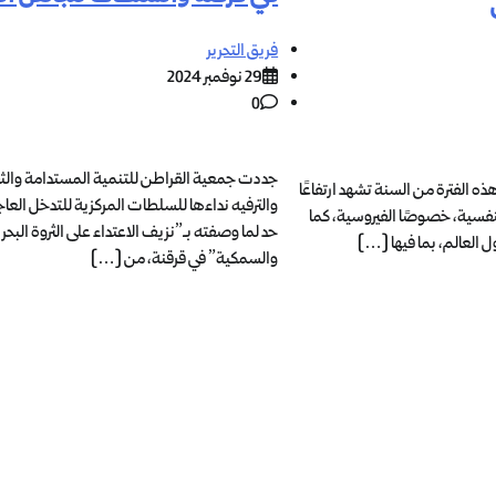
فريق التحرير
29 نوفمبر 2024
0
جددت جمعية القراطن للتنمية المستدامة والث
ه الفترة من السنة تشهد ارتفاعًا
والترفيه نداءها للسلطات المركزية للتدخل الع
نفسية، خصوصًا الفيروسية، كما
حد لما وصفته بـ”نزيف الاعتداء على الثروة البحر
 العالم، بما فيها […]
والسمكية” في قرقنة، من […]