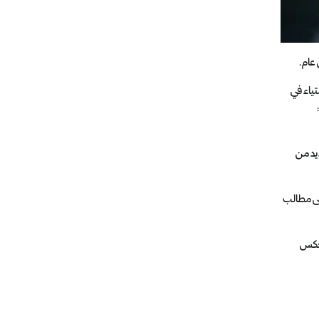
تياء في
لت الاحتجاجات العديد من
لى مطالب
يعكس