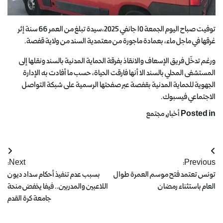
توفيت صباح اليوم الجمعة 10 جانفي 2025،سيدة تبلغ من العمر 66 سنة إثر
غرقها في ماجل ماء، بعمادة ماجورة من معتمدية السند من ولاية قفصة.
ورغم تدخّل فريق الإسعاف والانقاذ بفرقة الحماية المدنية بالسند ونقلها إلى
المستشفى المحلي بالسند الا أنها فارقت الحياة، حسب ما أفادت به الإدارة
الجهوية للحماية المدنية بقفصة عبر صفحتها الرسمية على شبكة التواصل
الاجتماعي فيسبوك.
Posted in
أخبار
,
مجتمع
Next:
Previous:
تونس تعتمد فتح موسم العمرة طوال
بسبب عدم تنفيذ أحكام سداد ديون
العام باستثناء رمضان
اللاعبين والمدربين.. فيفا يخفض منحة
جامعة كرة القدم