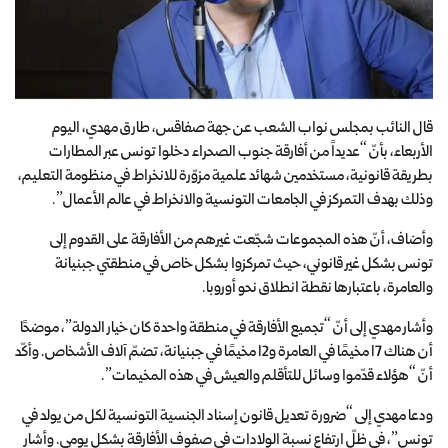
قال النائب بمجلس نواب الشعب عن جهة صفاقس، طارق مهدي، اليوم
الأربعاء، بأنّ “عديداً من أفارقة جنوب الصحراء دخلوا تونس عبر المطارات
بطريقة قانونية، مستخدمين شهائد علمية مزوّرة للانخراط في منظومة التعليم،
وذلك بهدف التمركز في الجامعات التونسية والانخراط في عالم الأعمال”.
وأضاف، أنّ هذه المجموعات شجّعت غيرهم من الأفارقة على القدوم إلى
تونس بشكل غير قانوني، حيث تمركزوا بشكل خاص في منطقتي جبنيانة
والعامرة، باعتبارها نقطة انطلاق نحو أوروبا.
وأشار مهدي إلى أنّ “تجميع الأفارقة في منطقة واحدة كان خيار الدولة”، موضحًا
أن هناك 17 مخيمًا في العامرة و12 مخيمًا في جبنيانة، تضمّ آلاف الأشخاص. وأكّد
أنّ “هؤلاء قدّموا وسائل للتأقلم والعيش في هذه المخيمات”.
ودعا مهدي إلى “ضرورة تعديل قانون إسناد الجنسية التونسية لكل من يولد في
تونس”، في ظلّ ارتفاع نسبة الولادات في صفوف الأفارقة بشكل يومي. وأشار