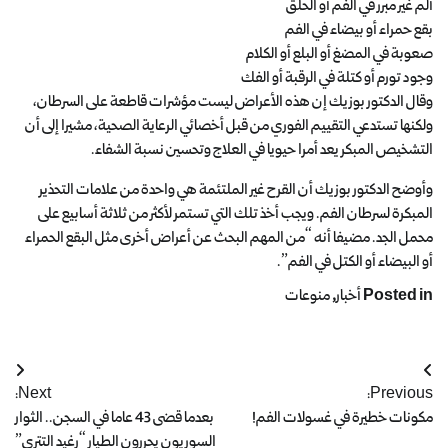
ألم غير مبرر في الفم أو الحلق
بقع حمراء أو بيضاء في الفم
صعوبة في المضغ أو البلع أو الكلام
وجود تورم أو كتلة في الرقبة أو الفك
وقال الدكتور بوزيك إن هذه الأعراض ليست مؤشرات قاطعة على السرطان،
ولكنها تستدعي التقييم الفوري من قبل أخصائي الرعاية الصحية، مشيرا إلى أن
التشخيص المبكر يعد أمرا حيويا في العلاج وتحسين نسبة الشفاء.
وأوضح الدكتور بوزيك أن القرح غير الملتئمة هي واحدة من علامات التحذير
المبكرة لسرطان الفم. ويجب أخذ تلك التي تستمر لأكثر من ثلاثة أسابيع على
محمل الجد. مضيفا أنه “من المهم البحث عن أعراض أخرى مثل البقع الحمراء
أو البيضاء أو الكتل في الفم”.
Posted in
أخبار
,
منوعات
Next:
Previous:
مكونات خطيرة في غسولات الفم!
بعدما قضى 43 عاما في السجن.. الثوار
السوريون يحررون الطيار “رغيد التتري”