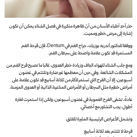
حذر أحد أطباء الأسنان من أنّ ظاهرة متكررة في فصل الشتاء يمكن أن تكون
إشارة إلى مرض خطير ومميت.
ووفقا للدكتور أندريه بوزيك، جراح الفم في Dentum، فإن قرحة الفم
المستمرة قد تكون علامة واضحة على سرطان الفم.
ومع جلب الشتاء للهواء الجاف وزيادة خطر العدوى، غالبا ما تصبح قرح الفم من
المشكلات الشائعة. وفي حين أن معظمها غير ضارة وتلتئم في غضون
أسبوعين، إلا أن القرح التي تستمر لأكثر من ثلاثة أسابيع قد تكون علامة على
أمراض خطيرة مثل السرطان أو الأمراض المناعية الذاتية أو العدوى المزمنة.
عادةً، تشفى القرح الفموية في غضون أسبوعين، ولكن إذا استمرت لفترة
أطول، يجب التشاور مع أخصائي.
وتشمل الأعراض الرئيسية المثيرة للقلق:
قرحة لا تلتئم بعد ثلاثة أسابيع