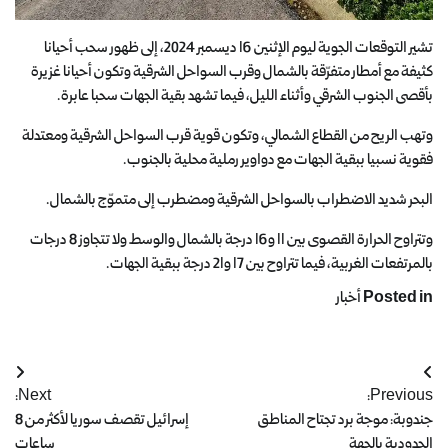
تشير التوقعات الجوية ليوم الإثنين 16 ديسمبر 2024، إلى ظهور سحب أحيانا
كثيفة مع أمطار متفرّقة بالشمال وقرب السواحل الشرقية وتكون أحيانا غزيرة
بأقصى الجنوب الشرقي وأثناء الليل، فيما تشهد بقية الجهات سحبا عابرة.
وتهب الريح من القطاع الشمالي، وتكون قوية قرب السواحل الشرقية ومعتدلة
فقوية نسبيا ببقية الجهات مع دواوير رملية محلية بالجنوب.
البحر شديد الاضطراب بالسواحل الشرقية ومضطرب إلى متموّج بالشمال.
وتتراوح الحرارة القصوى بين 11 و16 درجة بالشمال والوسط ولا تتجاوز 8 درجات
بالمرتفعات الغربية، فيما تتراوح بين 17 و21 درجة ببقية الجهات.
Posted in
أخبار
Next:
Previous:
جندوبة: موجة برد تجتاح المناطق
إسرائيل تقصف سوريا لأكثر من 8
الحدودية بالجهة
ساعات