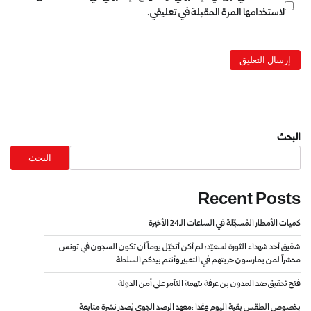
لاستخدامها المرة المقبلة في تعليقي.
البحث
البحث
Recent Posts
كميات الأمطار المُسجّلة في الساعات الـ24 الأخيرة
شقيق أحد شهداء الثورة لسعيّد: لم أكن أتخيّل يوماً أن تكون السجون في تونس
محشراً لمن يمارسون حريتهم في التعبير وأنتم بيدكم السلطة
فتح تحقيق ضد المدون بن عرفة بتهمة التآمر على أمن الدولة
بخصوص الطقس بقية اليوم وغدا :معهد الرصد الجوي يُصدر نشرة متابعة