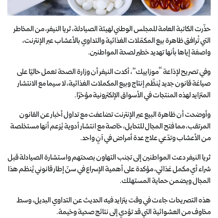
حذّرت الكاتبة العامة للمجلس الوطني لهيئة الصيادلة، ثريا النيفر، من المخاطر
التي تُرافق ظاهرة بيع المكمّلات الغذائية والتداوي بالأعشاب عبر الإنترنت،
واصفة إياها بأنها تهديد خطير لصحة المواطنين.
وفي تصريح لإذاعة “موزاييك”، أكدت النيفر أن وزارة الصحة تعمل حاليًا على
صياغة قانون جديد يُنظّم إنتاج وبيع المكملات الغذائية، لا سيما مع الانتشار
المتزايد لهذه المنتجات في الأسواق الإلكترونية مؤخرًا.
وأوضحت أن ظاهرة البيع عبر الإنترنت تضاعفت مع تداول أخبار عن القانون
المرتقب، مما فتح المجال للتحايل، خاصة مع انتشار أدوية يُزعم أنها مستخلصة
من الأعشاب وتدّعي علاج عدة أمراض في آنٍ واحد.
ثريا النيفر دعت المواطنين إلى تجنب التهاون بصحتهم واستشارة الصيادلة قبل
شراء أي مكمل غذائي، مؤكدة على أهمية الإسراع في سنّ إطار قانوني يُنظم هذا
المجال ويضمن حماية المستهلك.
هذه التصريحات جاءت في وقت يتزايد فيه الحديث عن التداوي البديل، وسط
مخاوف من العشوائية التي قد تؤدي إلى نتائج صحية وخيمة.