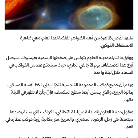
تشهد الأرض ظاهرة من أهم الظواهر الفلكية لهذا العام، وهي ظاهرة
الاصطفاف الكوكبي.
ووفق ما نشرته مدينة العلوم بتونس على صفحتها الرسمية بفيسبوك، سيصل
أوجّ هذا الاصطفاف يوم 21 جانفي الجاري، حيث سيتجمّع عدد من الكواكب في
السماء خلال ليلة واحدة.
ورغم أنّ جميع كواكب المجموعة الشمسية تتحرّك على الخط نفسه المسمّى،
بدائرة البروج، والذي يسمّى أيضا سطح المكسف، فإنّ جلّها لا تظهر في الليلة
ذاتها.
وتقول مدينة العلوم إنه بداية من ليلة 21 جانفي، الكواكب التي سيتمّ رصدها
مجتمعة هي زحل، الزهرة، المشتري، والمريخ، مع إمكانية رؤية كوكب عطارد في
الفجر.