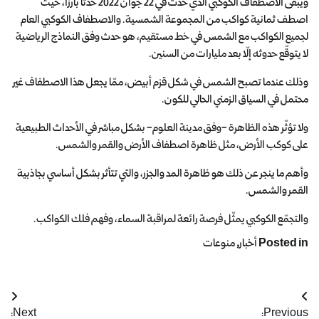
ويبقى الاصطفاف الكوكبي الذي حدث في 22 جوان 2022 حدثا بارزا، حيث
اصطف ثمانية كواكب من المجموعة الشمسية. والاصطفاف الكوكبي العام
لجميع الكواكب مع الشمس في خط مستقيم، هو حدث وفق النماذج الرياضية
لا يتوقّع حدوثه إلّا بعد مليارات من السنين.
وذلك عندما تصبح الشمس في شكل قزم أبيض، ممّا يجعل هذا الاصطفاف غير
محتمل في السياق الزمني الحالي للكون.
ولا تؤثّر هذه الظاهرة -وفق مدينة العلوم- بشكل مباشر في الأحداث الطبيعية
على كوكب الأرض، مثل ظاهرة اصطفاف الأرض والقمر والشمس.
وأهم ما ينجر عن ذلك هو ظاهرة المد والجزر، والتي تتأثر بشكل أساسي بجاذبية
القمر والشمس.
والتجمّع الكوكبي يمثّل فرصة رائعة لمراقبة السماء، وفهم فلك الكواكب.
Posted in
أخبار
,
منوعات
Next:
Previous: