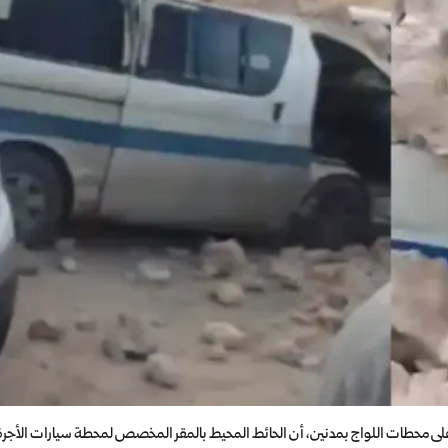
ف على محطات اللواج بمدنين، أن الحائط المحيط بالمقر المخصص لمحطة سيارات الأجرة