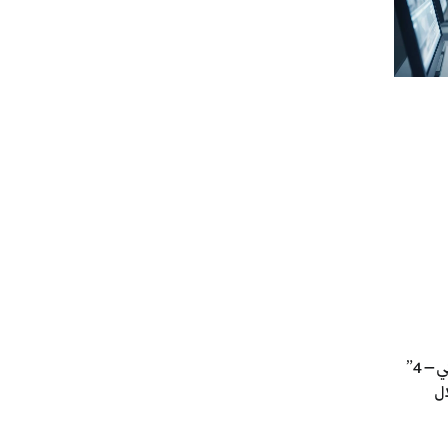
أظهرت دراسة حديثة أن برنامج “تشات جي بي تي – 4”
ل