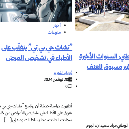
أخبار
منوعات
”تشات جي بي تي” يتغلّب على
طني: السنوات الأخيرة
الأطباء في تشخيص المرض
غير مسبوق للعنف
فريق التحرير
20 نوفمبر 2024
0
تفوق على الأطباء في تشخيص الأمراض من خلا
سجلات الحالات، مما يسلط الضوء على […]
ن الوطني مراد سعيدان، اليوم