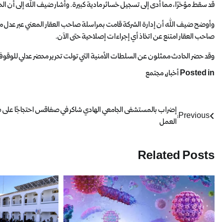
قد سقط مؤخرًا، مما أدى إلى تسجيل خسائر مادية كبيرة. وأشار ضيف الله إلى أن الحادث ألحق الضرر بـ 7 سيارات لواج، بينما لم 
وأوضح ضيف الله أن إدارة الشركة قامت بمراسلة صاحب العقار المعني عبر عدل منفذ، 
صاحب العقار امتنع عن اتخاذ أي إجراءات إصلاحية حتى الآن.
وقد حضر الحادث ممثلون عن السلطات الأمنية التي تولت تحرير محضر عدلي للوقوف
Posted in
أخبار
,
مجتمع
إضراب بالمستشفى الجامعي الهادي شاكر في صفاقس احتجاجًا على
Previous:
العمل
Related Posts