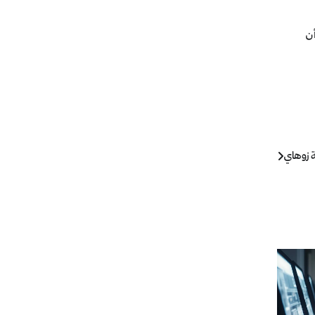
أن
ة زوهاي