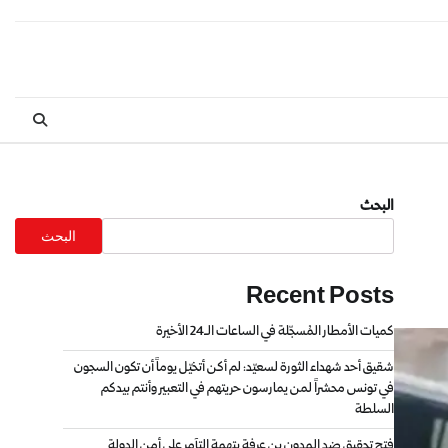
البحث
البحث
Recent Posts
كميات الأمطار المُسجّلة في الساعات الـ24 الأخيرة
شقيق أحد شهداء الثورة لسعيّد: لم أكن أتخيّل يوماً أن تكون السجون
في تونس محشراً لمن يمارسون حريتهم في التعبير وأنتم بيدكم
السلطة
فتح تحقيق ضد المدون بن عرفة بتهمة التآمر على أمن الدولة