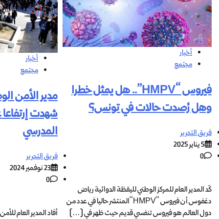
أخبار
أخبار
مجتمع
مجتمع
فيروس “HMPV”.. هل يمثل خطرا
مدير الأمن الو
وهل رُصدت حالات في تونس؟
شهدت إرتفاعا 
المدرسي
فريق التحرير
5 يناير 2025
0
فريق التحرير
23 نوفمبر 2024
0
كّد المدير العام للمركز الوطني لليقظة الدوائية رياض
دغفوس أن فيروس “HMPV“المنتشر حاليا في عدد من
دول العالم هو فيروس تنفسي قديم حيث ظهر في […]
أفاد المدير العام للأم