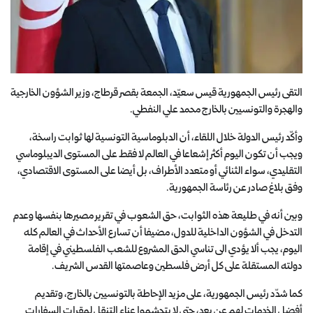
التقى رئيس الجمهورية قيس سعيّد، الجمعة بقصر قرطاج، وزير الشؤون الخارجية
والهجرة والتونسيين بالخارج محمد علي النفطي.
وأكّد رئيس الدولة خلال اللقاء، أن الدبلوماسية التونسية لها ثوابت راسخة،
ويجب أن تكون اليوم أكثر إشعاعا في العالم لا فقط على المستوى الديبلوماسي
التقليدي، سواء الثنائي أو متعدد الأطراف، بل أيضا على المستوى الاقتصادي،
وفق بلاغ صادر عن رئاسة الجمهورية.
وبين أنه في طليعة هذه الثوابت، حق الشعوب في تقرير مصيرها بنفسها وعدم
التدخل في الشؤون الداخلية للدول، مضيفا أن تسارع الأحداث في العالم كله
اليوم، يجب ألا يؤدي الى تناسي الحق المشروع للشعب الفلسطيني في إقامة
دولته المستقلة على كل أرض فلسطين وعاصمتها القدس الشريف.
كما شدّد رئيس الجمهورية، على مزيد الإحاطة بالتونسيين بالخارج، وتقديم
أفضل الخدمات لهم عن بعد، حتى لا يتجشموا عناء التنقل لمقرات السفارات