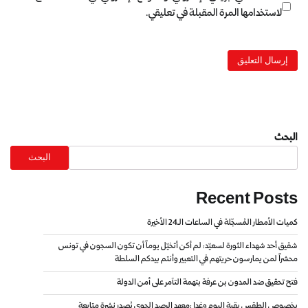
لاستخدامها المرة المقبلة في تعليقي.
البحث
البحث
Recent Posts
كميات الأمطار المُسجّلة في الساعات الـ24 الأخيرة
شقيق أحد شهداء الثورة لسعيّد: لم أكن أتخيّل يوماً أن تكون السجون في تونس
محشراً لمن يمارسون حريتهم في التعبير وأنتم بيدكم السلطة
فتح تحقيق ضد المدون بن عرفة بتهمة التآمر على أمن الدولة
بخصوص الطقس بقية اليوم وغدا :معهد الرصد الجوي يُصدر نشرة متابعة