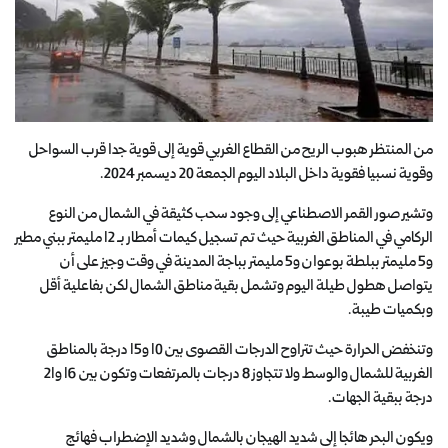
من المنتظر هبوب الريح من القطاع الغربي قوية إلى قوية جدا قرب السواحل
وقوية نسبيا فقوية داخل البلاد اليوم الجمعة 20 ديسمبر 2024.
وتشير صور القمر الاصطناعي إلى وجود سحب كثيقة في الشمال من النوع
الركامي في المناطق الغربية حيث تم تسجيل كيمات أمطار بـ 12 مليمتر ببني مطير
و5 مليمتر ببلطة بوعوان و5 مليمتر بباجة المدينة في وقت وجيز على أن
يتواصل هطول طيلة اليوم وتشمل بقية مناطق الشمال لكن بفاعلية أقل
وبكميات طيبة.
وتنخفض الحرارة حيث تتراوح الدرجات القصوى بين 10 و15 درجة بالمناطق
الغربية للشمال والوسط ولا تتجاوز 8 درجات بالمرتفعات وتكون بين 16 و21
درجة ببقية الجهات.
ويكون البحر هائجا إلى شديد الهيجان بالشمال وشديد الإضطراب فهائج