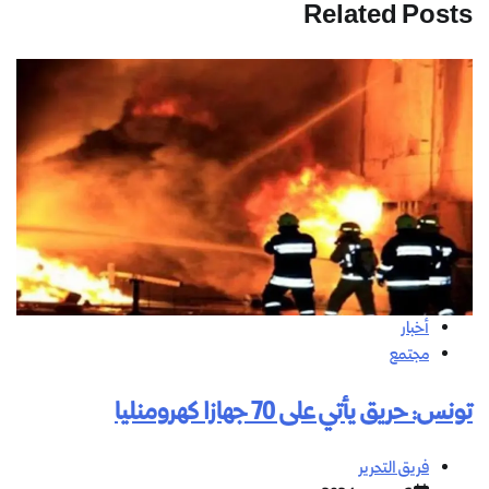
Related Posts
أخبار
مجتمع
تونس: حريق يأتي على 70 جهازا كهرومنليا
فريق التحرير