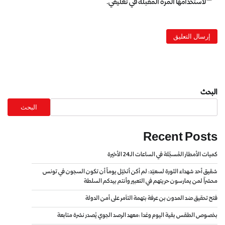
لاستخدامها المرة المقبلة في تعليقي.
البحث
البحث
Recent Posts
كميات الأمطار المُسجّلة في الساعات الـ24 الأخيرة
شقيق أحد شهداء الثورة لسعيّد: لم أكن أتخيّل يوماً أن تكون السجون في تونس
محشراً لمن يمارسون حريتهم في التعبير وأنتم بيدكم السلطة
فتح تحقيق ضد المدون بن عرفة بتهمة التآمر على أمن الدولة
بخصوص الطقس بقية اليوم وغدا :معهد الرصد الجوي يُصدر نشرة متابعة