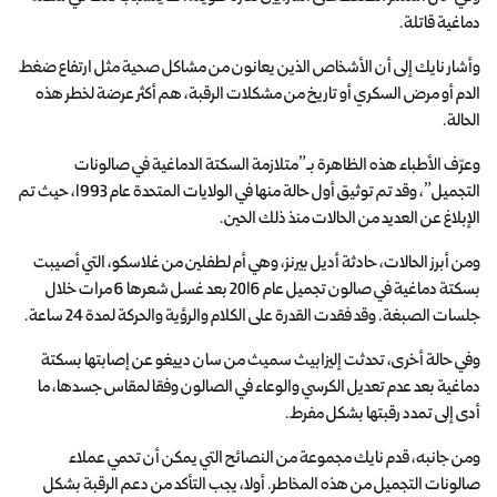
دماغية قاتلة.
وأشار نايك إلى أن الأشخاص الذين يعانون من مشاكل صحية مثل ارتفاع ضغط
الدم أو مرض السكري أو تاريخ من مشكلات الرقبة، هم أكثر عرضة لخطر هذه
الحالة.
وعرّف الأطباء هذه الظاهرة بـ”متلازمة السكتة الدماغية في صالونات
التجميل”، وقد تم توثيق أول حالة منها في الولايات المتحدة عام 1993، حيث تم
الإبلاغ عن العديد من الحالات منذ ذلك الحين.
ومن أبرز الحالات، حادثة أديل بيرنز، وهي أم لطفلين من غلاسكو، التي أصيبت
بسكتة دماغية في صالون تجميل عام 2016 بعد غسل شعرها 6 مرات خلال
جلسات الصبغة. وقد فقدت القدرة على الكلام والرؤية والحركة لمدة 24 ساعة.
وفي حالة أخرى، تحدثت إليزابيث سميث من سان دييغو عن إصابتها بسكتة
دماغية بعد عدم تعديل الكرسي والوعاء في الصالون وفقا لمقاس جسدها، ما
أدى إلى تمدد رقبتها بشكل مفرط.
ومن جانبه، قدم نايك مجموعة من النصائح التي يمكن أن تحمي عملاء
صالونات التجميل من هذه المخاطر. أولا، يجب التأكد من دعم الرقبة بشكل