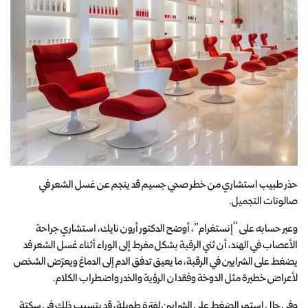
حذر طبيب استشاري من خطر صحي جسيم قد ينجم عن غسل الشعر في
صالونات التجميل.
وعبر حسابه على “إنستغرام”، أوضح الدكتور أرون نايك، استشاري جراحة
الأعصاب في الهند، أن ثني الرقبة بشكل مفرط إلى الوراء أثناء غسل الشعر قد
يضغط على الشرايين في الرقبة، ما يعيق تدفق الدم إلى الدماغ ويعرّض الشخص
لأعراض خطيرة مثل الدوخة وفقدان الرؤية والخدر واضطراب الكلام.
وفي حال استمر الضغط على الشرايين لفترة طويلة، قد يتسبب ذلك في سكتة