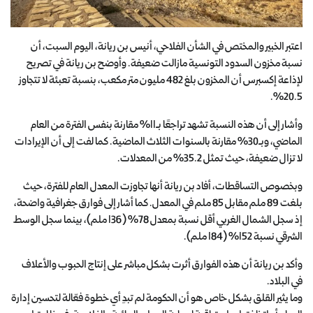
اعتبر الخبير والمختص في الشأن الفلاحي، أنيس بن ريانة، اليوم السبت، أن
نسبة مخزون السدود التونسية مازالت ضعيفة. وأوضح بن ريانة في تصريح
لإذاعة إكسبرس أن المخزون بلغ 482 مليون متر مكعب، بنسبة تعبئة لا تتجاوز
20.5%.
وأشار إلى أن هذه النسبة تشهد تراجعًا بـ11% مقارنة بنفس الفترة من العام
الماضي، وبـ30% مقارنة بالسنوات الثلاث الماضية. كما لفت إلى أن الإيرادات
لا تزال ضعيفة، حيث تمثل 35.2% من المعدلات.
وبخصوص التساقطات، أفاد بن ريانة أنها تجاوزت المعدل العام للفترة، حيث
بلغت 89 ملم مقابل 85 ملم في المعدل. كما أشار إلى فوارق جغرافية واضحة،
إذ سجل الشمال الغربي أقل نسبة بمعدل 78% (136 ملم)، بينما سجل الوسط
الشرقي نسبة 152% (184 ملم).
وأكد بن ريانة أن هذه الفوارق أثرت بشكل مباشر على إنتاج الحبوب والأعلاف
في البلاد.
وما يثير القلق بشكل خاص هو أن الحكومة لم تبدِ أي خطوة فعّالة لتحسين إدارة