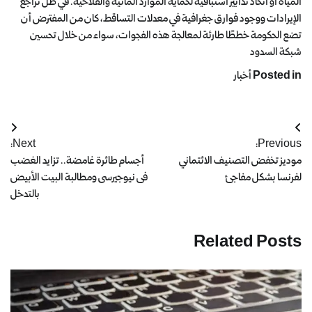
المياه أو اتخاذ تدابير استباقية لحماية الموارد المائية والفلاحية. في ظل تراجع
الإيرادات ووجود فوارق جغرافية في معدلات التساقط، كان من المفترض أن
تضع الحكومة خططًا طارئة لمعالجة هذه الفجوات، سواء من خلال تحسين
شبكة السدود
Posted in
أخبار
Next:
Previous:
موديز تخفض التصنيف الائتماني
أجسام طائرة غامضة.. تزايد الغضب
لفرنسا بشكل مفاجئ
فى نيوجيرسى ومطالبة البيت الأبيض
بالتدخل
Related Posts