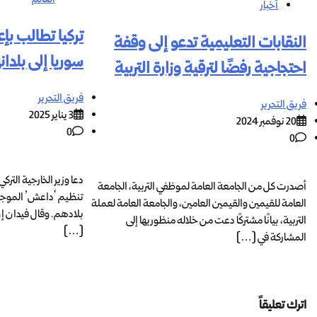
أخبار
تركيا تطالب بإ
النقابات التعليمية تدعو إلى وقفة
سوريا إلى بلدان
احتجاجية رفضًا لترقية وزارة التربية
فريق التحرير
فريق التحرير
3 يناير 2025
20 نوفمبر 2024
0
0
دعا وزير الخارجية التر
أصدرت كل من الجامعة العامة لموظفي التربية، الجامعة
تنظيم ‘داعش’ الموجو
العامة للقيمين والقيمين العامين، والجامعة العامة لعملة
بلادهم. وقال فيدان إ
التربية، بيانًا مشتركًا دعت من خلاله منظوريها إلى
[…]
المشاركة في […]
اترك تعليقاً