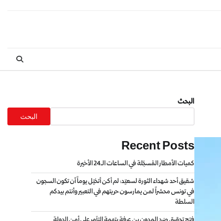
البحث
البحث
Recent Posts
كميات الأمطار المُسجّلة في الساعات الـ24 الأخيرة
شقيق أحد شهداء الثورة لسعيّد: لم أكن أتخيّل يوماً أن تكون السجون
في تونس محشراً لمن يمارسون حريتهم في التعبير وأنتم بيدكم
السلطة
فتح تحقيق ضد المدون بن عرفة بتهمة التآمر على أمن الدولة