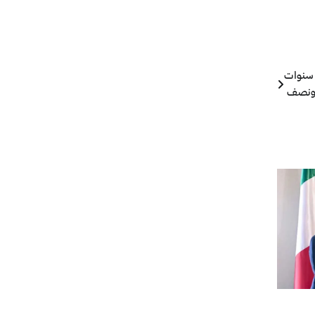
لحط من العقوبة السجنية في حق العياشي زمال وسوار البرقاوي إلى 4 سنوات
نصف