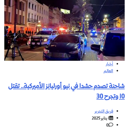
أخبار
العالم
شاحنة تصدم حشدا في نيو أورليانز الأميركية.. تقتل
10 وتجرح 30
فريق التحرير
1 يناير 2025
0