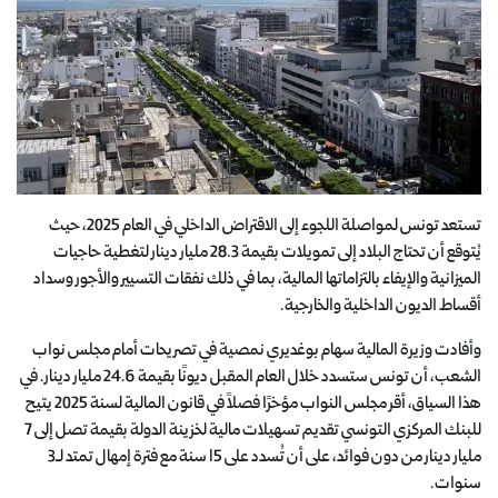
تستعد تونس لمواصلة اللجوء إلى الاقتراض الداخلي في العام 2025، حيث
يُتوقع أن تحتاج البلاد إلى تمويلات بقيمة 28.3 مليار دينار لتغطية حاجيات
الميزانية والإيفاء بالتزاماتها المالية، بما في ذلك نفقات التسيير والأجور وسداد
أقساط الديون الداخلية والخارجية.
وأفادت وزيرة المالية سهام بوغديري نمصية في تصريحات أمام مجلس نواب
الشعب، أن تونس ستسدد خلال العام المقبل ديونًا بقيمة 24.6 مليار دينار. في
هذا السياق، أقر مجلس النواب مؤخرًا فصلاً في قانون المالية لسنة 2025 يتيح
للبنك المركزي التونسي تقديم تسهيلات مالية لخزينة الدولة بقيمة تصل إلى 7
مليار دينار من دون فوائد، على أن تُسدد على 15 سنة مع فترة إمهال تمتد لـ3
سنوات.