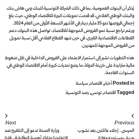
يُذكر أن البنوك العمومية، بما في ذلك الشركة التونسية للبنك وبي هاش بنك
والبنك الوطني الفلاحي، قد قدمت تمويلات كبيرة للاقتصاد الوطني، حيث بلغ
إجمالي قروضها نحو 35 مليار دينار في الأشهر التسعة الأولى من العام 2024.
ورغم تراجع نسبة نمو القروض الموجهة للاقتصاد، تواصل هذه البنوك دعم
القطاعات الاقتصادية الكبرى، في حين شهد القطاع الفلاحي أقل نسبة تمويل
من القروض الموجهة للمهنيين.
هذه التطورات تشير إلى استمرار الاعتماد على القروض الداخلية في ظل ضغوط
مالية متزايدة على خزينة الدولة، ما يضع تحديات كبيرة أمام الاقتصاد الوطني في
السنوات القادمة.
Posted in
أخبار
,
اقتصاد
,
سياسة
Tagged
اقتصاد
,
تونس
,
رصد التونسية
Next:
Previous:
المرسى.. إجلاء عائلتين بعد نشوب
وزارة الصحة تدعو إلى التلقيح ضد
حريق بمستودع مغازة
الإنفلونزا وتؤكد أهمية الوقاية في فترة