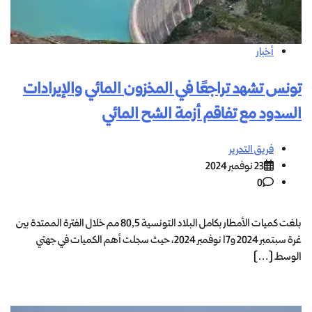
أخبار
تونس تشهد تراجعًا في المخزون المائي والإيرادات
السدود مع تفاقم أزمة الشح المائي
فريق التحرير
23 نوفمبر 2024
0
بلغت كميات الأمطار بكامل البلاد التونسية 80,5 مم خلال الفترة الممتدة بين
غرة سبتمبر 2024 و17 نوفمبر 2024، حيث سجلت أهم الكميات في جهتي
الوسط […]