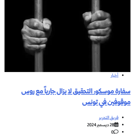
أخبار
سفارة موسكو: التحقيق لا يزال جارياً مع روس
موقوفين في تونس
فريق التحرير
28 ديسمبر 2024
0