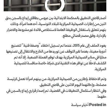
أصدر قاضي التحقيق بالمحكمة الابتدائية ببن عروس بطاقتي إيداع بالسجن بحق
اثنين من إطارات الصيدلية المركزية للبلاد التونسية، أحدهما امرأة، وذلك
بتهم تتعلق باستغلال الوظيفة العامة لاستخلاص فائدة غير مشروعة والاضرار
بالإدارة، وفق مصدر قضائي مطلع.
يعود الملف إلى عام 2015، عندما تم تسجيل اختفاء “وصفة فنية” لتصنيع
أدوية معينة، بعدما تقرر التوقف عن توريدها من الخارج والانتقال إلى تصنيعها
محليًا في مخابر الصيدلية المركزية بهدف توفير العملة الصعبة. إلا أنه تم
الكشف لاحقًا عن توافر هذه التقنية لدى شركة خاصة منافسة للصيدلية
المركزية.
وتم الاحتفاظ بإطارين من الصيدلية المركزية، من بينهم امرأة تعمل كرئيسة
مصلحة، وإحالتهما اليوم الاثنين على قاضي التحقيق.
وفي انتظار استكمال التحقيقات في القضية، تم إصدار قراري إيداع بالسجن في
حقهما.
Posted in
أخبار
,
سياسة