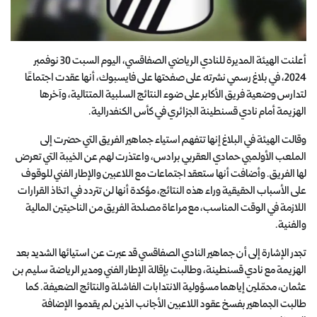
أعلنت الهيئة المديرة للنادي الرياضي الصفاقسي، اليوم السبت 30 نوفمبر
2024، في بلاغ رسمي نشرته على صفحتها على فايسبوك، أنها عقدت اجتماعًا
لتدارس وضعية فريق الأكابر على ضوء النتائج السلبية المتتالية، وآخرها
الهزيمة أمام نادي قسنطينة الجزائري في كأس الكنفدرالية.
وقالت الهيئة في البلاغ إنها تتفهم استياء جماهير الفريق التي حضرت إلى
الملعب الأولمبي حمادي العقربي برادس، واعتذرت لهم عن الخيبة التي تعرض
لها الفريق. وأضافت أنها ستعقد اجتماعات مع اللاعبين والإطار الفني للوقوف
على الأسباب الحقيقية وراء هذه النتائج، مؤكدة أنها لن تتردد في اتخاذ القرارات
اللازمة في الوقت المناسب، مع مراعاة مصلحة الفريق من الناحيتين المالية
والفنية.
تجدر الإشارة إلى أن جماهير النادي الصفاقسي قد عبرت عن استيائها الشديد بعد
الهزيمة مع نادي قسنطينة، وطالبت بإقالة الإطار الفني ومدير الرياضة سليم بن
عثمان، محمّلين إياهما مسؤولية الانتدابات الفاشلة والنتائج الضعيفة. كما
طالبت الجماهير بفسخ عقود اللاعبين الأجانب الذين لم يقدموا الإضافة