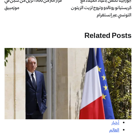
جورجينا تحتفل بأعياد الميلاد مع
فرار أكثر من 1500 نزيل من سجن في
كريستيانو رونالدو وتروج لزيت الزيتون
موزمبيق
التونسي عبر إنستغرام
Related Posts
أخبار
العالم