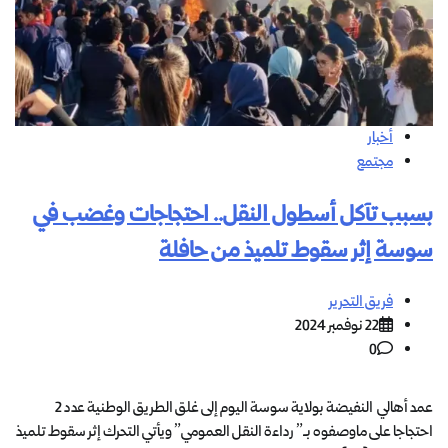
أخبار
مجتمع
بسبب تآكل أسطول النقل.. احتجاجات وغضب في
سوسة إثر سقوط تلميذ من حافلة
فريق التحرير
22 نوفمبر 2024
0
عمد أهالي النفيضة بولاية سوسة اليوم إلى غلق الطريق الوطنية عدد 2
احتجاجا على ماوصفوه بـ” رداءة النقل العمومي” ويأتي التحرك إثر سقوط تلميذ