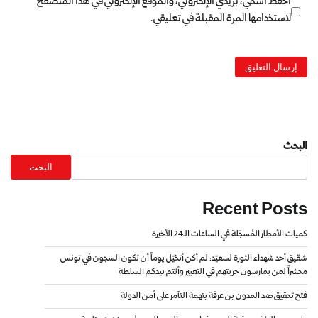
احفظ اسمي، بريدي الإلكتروني، والموقع الإلكتروني في هذا المتصفح
لاستخدامها المرة المقبلة في تعليقي.
البحث
البحث
Recent Posts
كميات الأمطار المُسجّلة في الساعات الـ24 الأخيرة
شقيق أحد شهداء الثورة لسعيّد: لم أكن أتخيّل يوماً أن تكون السجون في تونس
محشراً لمن يمارسون حريتهم في التعبير وأنتم بيدكم السلطة
فتح تحقيق ضد المدون بن عرفة بتهمة التآمر على أمن الدولة