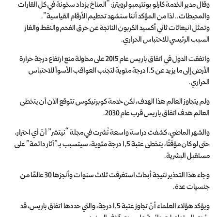
وقال مدير الخدمة كارلو بونتيمبو لرويترز: “المناخ يزداد سخونة في كل القارات
والمحيطات.. لذا من المؤكد أننا سنشهد تحطيم الأرقام القياسية”.
وتمثل انبعاثات ثاني أكسيد الكربون الناتجة عن حرق الفحم والنفط والغاز
السبب الرئيسي للاحتباس الحراري.
واتفقت الدول في اتفاق باريس عام 2015 على محاولة منع ارتفاع درجة حرارة
الأرض إلى ما يزيد عن 1.5 درجة مئوية لتجنب العواقب الأسوأ للاحتباس
الحراري.
ولم يتجاوز العالم هذا الهدف، لكن خدمة كوبرنيكوس تتوقع الآن أن يتخطى
العالم هدف اتفاق باريس قرب عام 2030.
والشهر الماضي، كشفت دراسة واسعة نُشرت في مجلة “نيتشر” أنّ أي احترار،
حتى لو كان مؤقتًا، يتخطى عتبة 1,5 درجة مئوية، سيتسبب بـ”آثار دائمة” على
مستقبل البشرية.
وجاء هذا التحذير نتيجة أبحاث استغرقت ثلاث سنوات وأنجزها 30 عالمًا من
جنسيات عدة.
ويؤكد هؤلاء العلماء أنّ تجاوز عتبة 1,5 درجة، والتي حددها اتفاق باريس، قد