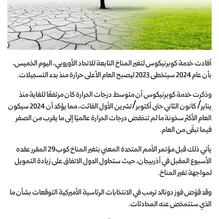
أفادت خدمة كوبرنيكوس لتغير المناخ التابعة للاتحاد الأوروبي، اليوم الخميس،
بأن عام 2024 سيتخطى 2023 ليصبح العام الأعلى حرارة منذ بدء التسجيلات.
وذكرت خدمة كوبرنيكوس أن متوسط درجات الحرارة كان مرتفعًا للغاية منذ
يناير/ كانون الثاني حتى أكتوبر/تشرين الأول الفائت، مما يؤكد أن 2024 سيكون
العام الأكثر سخونة ما لم تنخفض درجات الحرارة عالميًا إلى ما يقرب من الصفر
فيما تبقّى من العام.
يأتي ذلك قبل مؤتمر الأمم المتحدة المعني بتغير المناخ كوب29 المقرر عقده
الأسبوع المقبل في أذربيجان، حيث ستحاول الدول الاتفاق على زيادة التمويل
لمواجهة تغير المناخ.
وقد قوّض فوز دونالد ترمب في الانتخابات الرئاسية الأميركية التوقعات بشأن ما
الذي ستتمخض عنه المحادثات.