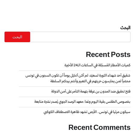
البحث
البحث
Recent Posts
كميات الأمطار المُسجّلة في الساعات الـ24 الأخيرة
شقيق أحد شهداء الثورة لسعيّد: لم أكن أتخيّل يوماً أن تكون السجون في تونس
محشراً لمن يمارسون حريتهم في التعبير وأنتم بيدكم السلطة
فتح تحقيق ضد المدون بن عرفة بتهمة التآمر على أمن الدولة
بخصوص الطقس بقية اليوم وغدا :معهد الرصد الجوي يُصدر نشرة متابعة
سيكون مرئيا في تونس.. الأرض تشهد ظاهرة الاصطفاف الكوكبي
Recent Comments