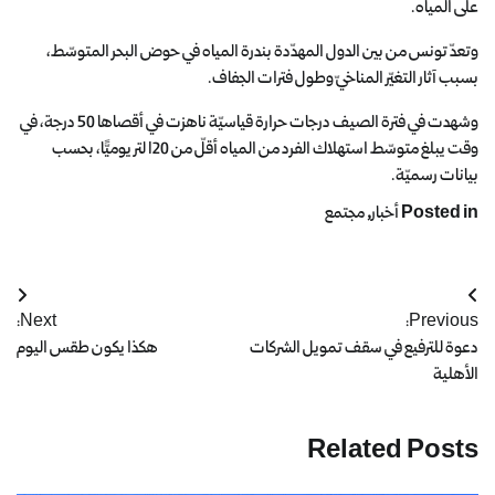
على المياه.
وتعدّ تونس من بين الدول المهدّدة بندرة المياه في حوض البحر المتوسّط،
بسبب آثار التغيّر المناخيّ وطول فترات الجفاف.
وشهدت في فترة الصيف درجات حرارة قياسيّة ناهزت في أقصاها 50 درجة، في
وقت يبلغ متوسّط استهلاك الفرد من المياه أقلّ من 120 لتر يوميًّا، بحسب
بيانات رسميّة.
Posted in
أخبار
,
مجتمع
Next:
Previous:
دعوة للترفيع في سقف تمويل الشركات
هكذا يكون طقس اليوم
الأهلية
Related Posts