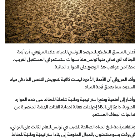
أعلن المنسق التنفيذي للمرصد التونسي للمياه، علاء المرزوقي، أن أزمة
الجفاف التي تعاني منها تونس منذ سنوات ستستمر في المستقبل القريب،
محذرًا من عواقب هذا الوضع على الموارد المائية.
وأكد المرزوقي أن الأمطار الأخيرة ليست كافية لتعويض النقص الحاد في مياه
السدود، مما يعمق أزمة المياه.
وأشار إلى أهمية وضع استراتيجية وطنية شاملة للحفاظ على هذه الموارد
الحيوية، داعيًا إلى اتخاذ إجراءات فعالة لحماية الفئات الهشة المتضررة من
تداعيات الجفاف المستمر.
وتتفاقم أزمة شحّ المياه الصالحة للشرب في تونس للعام الثالث على التوالي،
في وقت يدعو مختصّون بالمجال الحكومة إلى بناء استراتيجيّة وطنيّة للحفاظ