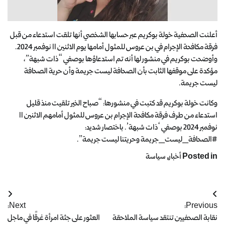
أعلنت الصحفية خولة بوكريم عبر حسابها الشخصي أنها تلقت استدعاء من قبل
فرقة مكافحة الإجرام في بن عروس للمثول أمامها يوم الاثنين 11 نوفمبر 2024.
وأوضحت بوكريم في منشور لها أنه تم استدعاؤها بوصفي “ذات شبهة”،
مؤكدة على موقفها الثابت بأن الصحافة ليست جريمة وأن حرية الصحافة
ليست جريمة.
وكانت خولة بوكريم قد كتبت في منشورها: “صباح الخير تلقيت منذ قليل
استدعاء من طرف فرقة مكافحة الإجرام بن عروس للمثول أمامهم الاثنين 11
نوفمبر 2024 بوصفي ‘ذات شبهة’. باختصار شديد:
#الصحافة_ليست_جريمة وحريتنا ليست جريمة”.
Posted in
أخبار
,
سياسة
Next:
Previous:
نقابة الصحفيين تنتقد سياسة الملاحقة
العثور على جثة امرأة غرقًا في ماجل