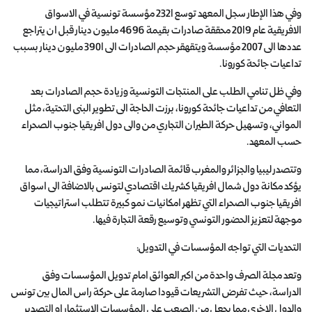
وفي هذا الإطار سجل المعهد توسع 2321 مؤسسة تونسية في الاسواق
الافريقية عام 2019 محققة صادرات بقيمة 4696 مليون دينار قبل ان يتراجع
عددها الى 2007 مؤسسة ويتقهقر حجم الصادرات الى 3901 مليون دينار بسبب
تداعيات جائحة كورونا.
وفي ظل تنامي الطلب على المنتجات التونسية وزيادة حجم الصادرات بعد
التعافي من تداعيات جائحة كورونا، برزت الحاجة الى تطوير البنى التحتية، مثل
المواني، وتسهيل حركة الطيران التجاري من والى دول افريقيا جنوب الصحراء
حسب المعهد.
وتتصدر ليبيا والجزائر والمغرب قائمة الصادرات التونسية وفق الدراسة، مما
يؤكد مكانة دول شمال افريقيا كشريك اقتصادي لتونس بالاضافة الى اسواق
افريقيا جنوب الصحراء التي تظهر امكانيات نمو كبيرة تتطلب استراتيجيات
موجهة لتعزيز الحضور التونسي وتوسيع رقعة التجارة فيها.
التحديات التي تواجه المؤسسات في التدويل:
وتعد مجلة الصرف واحدة من اكبر العوائق امام تدويل المؤسسات وفق
الدراسة، حيث تفرض التشريعات قيودا صارمة على حركة راس المال بين تونس
والدول الاخرى مما يجعل من الصعب على المؤسسات الاستثمار او التصدير