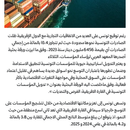
رغم توقيع تونس على العديد من الاتفاقيات التجارية مع الدول الإفريقية ظلت
الصادرات التونسية نحوها محدودة حيث لم تتجاوز 10،4 بالمائة من إجمالي
الصادرات أي بقيمة 6456 مليون دينار سنة 2023 ، وفق ما ابرزت ورقة بحثية
أصدرها المعهد العربي لرؤساء المؤسسات، الثلاثاء
و يعتبر التدويل استراتيجية حيوية للمؤسسات التونسية لتحقيق الاستدامة
وضمان تطورها باعتبار ان التوسع نحو اسواق جديدة يساهم في تقليل اعتماد
المؤسسات على السوق المحلية وفي مواجهة التغيرات الاقتصادية باكثر
فعالية، وفق ماخلصت اليه الورقة البحثية بعنوان « تدويل المؤسسات
التونسية في القارة الافريقية: الفرص والتحديات ».
وتسعى تونس إلى تعزيز مكانتها الاقتصادية من خلال تتشجيع المؤسسات على
التوسع خارجيا لا سيما في القارة الافريقية التي تعد ثاني اسرع منطقة من حيث
النمو، اذ يتوقع ان يبلغ متوسط الناتج المحلي الاجمالي للقارة بين 3،8 بالمائة
و4،2 بالمائة في عامي 2024 و 2025.