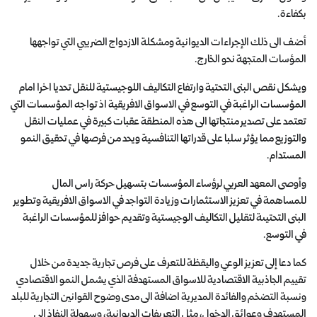
بكفاءة.
أضف الى ذلك الإجراءات الديوانية ومشكلة الازدواج الضريبي التي تواجهها
المؤسات المتجهة نحو الخارج.
ويشكل نقص البنى التحتية وارتفاع التكاليف اللوجيستية للنقل تحديا اخرا امام
المؤسسات الراغبة في التوسع في الاسواق الافريقية اذ تواجه المؤسسات التي
تعتمد على تصدير منتجاتها الى هذه المنطقة عقبات كبيرة في عمليات النقل
والتوزيع مما يؤثر سلبا على قدراتها التنافسية ويحد من فرصها في تحقيق النمو
المستدام.
وأوصى المعهد العربي لرؤساء المؤسسات بتسهيل حركة راس المال
للمساهمة في تعزيز الاستثمارات وزيادة التواجد في الاسواق الافريقية وتطوير
البنى التحتيىة لتقليل التكاليف الوجيستية وتقديم حوافز للمؤسسات الراغبة
في التوسع.
كما دعا إلى تعزيز الوعي واليقظة للتعرف على فرص تجارية جديدة من خلال
تقييم الجاذبية الاقتصادية للاسواق المستهدفة الذي يشمل النمو الاقتصادي
ونسبة التضخم والفائدة المديرية اضافة الى مدى وضوح القوانين التجارية للبلد
المستهدف وعوائق الدخول، مثل التعريفات الديوانية، وسهولة النفاذ الى