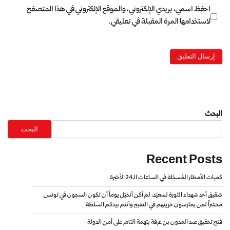
احفظ اسمي، بريدي الإلكتروني، والموقع الإلكتروني في هذا المتصفح
لاستخدامها المرة المقبلة في تعليقي.
البحث
البحث
Recent Posts
كميات الأمطار المُسجّلة في الساعات الـ24 الأخيرة
شقيق أحد شهداء الثورة لسعيّد: لم أكن أتخيّل يوماً أن تكون السجون في تونس
محشراً لمن يمارسون حريتهم في التعبير وأنتم بيدكم السلطة
فتح تحقيق ضد المدون بن عرفة بتهمة التآمر على أمن الدولة