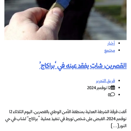
أخبار
مجتمع
القصرين: شابّ يفقد عينه في ‘براكاج’
فريق التحرير
12 نوفمبر 2024
0
ألفت فرقة الشرطة العدلية بمنطقة الأمن الوطني بالقصرين، اليوم الثلاثاء 12
نوفمبر 2024، القبض على شخص تورط في تنفيذ عملية “براكاج” لشاب في حي
النور […]