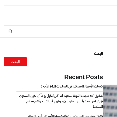
البحث
البحث
Recent Posts
كميات الأمطار المُسجّلة في الساعات الـ24 الأخيرة
شقيق أحد شهداء الثورة لسعيّد: لم أكن أتخيّل يوماً أن تكون السجون
في تونس محشراً لمن يمارسون حريتهم في التعبير وأنتم بيدكم
السلطة
فتح تحقيق ضد المدون بن عرفة بتهمة التآمر على أمن الدولة