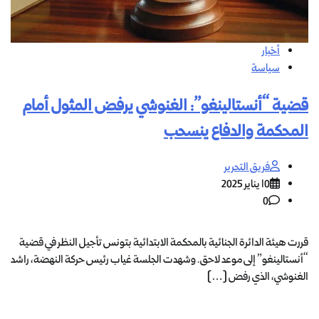
أخبار
سياسة
قضية “أنستالينغو”: الغنوشي يرفض المثول أمام
المحكمة والدفاع ينسحب
فريق التحرير
10 يناير 2025
0
قررت هيئة الدائرة الجنائية بالمحكمة الابتدائية بتونس تأجيل النظر في قضية
“أنستالينغو” إلى موعد لاحق. وشهدت الجلسة غياب رئيس حركة النهضة، راشد
الغنوشي، الذي رفض […]