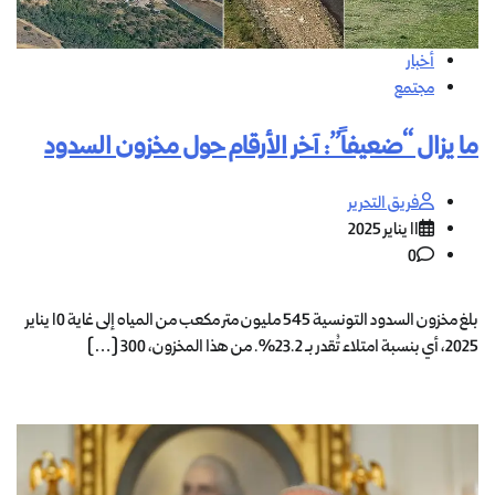
أخبار
مجتمع
ما يزال “ضعيفاً”: آخر الأرقام حول مخزون السدود
فريق التحرير
11 يناير 2025
0
بلغ مخزون السدود التونسية 545 مليون متر مكعب من المياه إلى غاية 10 يناير
2025، أي بنسبة امتلاء تُقدر بـ 23.2%. من هذا المخزون، 300 […]