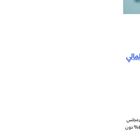
مالي
ار مجلس
إدارة البنك المركزي التونسي بالإبقاء على نسبة الفائدة المديرية عند مستوى 8٪ دون