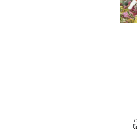
م
رًا