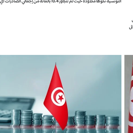
التونسية نحوها محدودة حيث لم تتجاوز 10،4 بالمائة من إجمالي الصادرات أي […]
Wor”، عن
خل