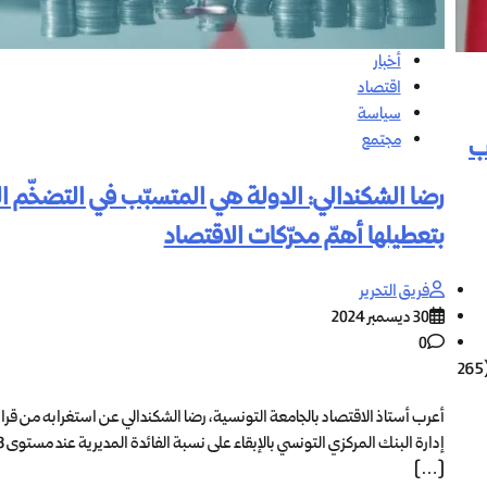
أخبار
اقتصاد
سياسة
مجتمع
ب
رضا الشكندالي: الدولة هي المتسبّب في التضخّم ال
بتعطيلها أهمّ محرّكات الاقتصاد
فريق التحرير
30 ديسمبر 2024
0
تلقى البرلمان اليوم مشروع قانون جديد للموافقة على قرض بقيمة 80 مليون يورو (265
أعرب أستاذ الاقتصاد بالجامعة التونسية، رضا الشكندالي عن استغرابه من قر
[…]