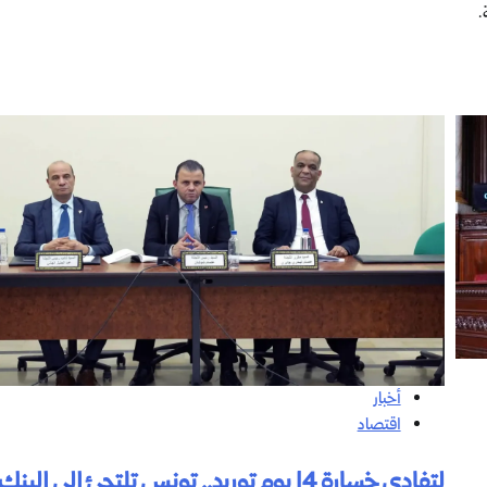
إفريقية.
أخبار
اقتصاد
لتفادي خسارة 14 يوم توريد.. تونس تلتجئ إلى البنك