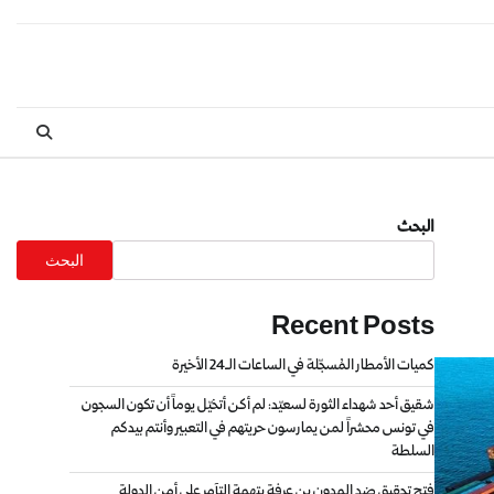
البحث
البحث
Recent Posts
كميات الأمطار المُسجّلة في الساعات الـ24 الأخيرة
شقيق أحد شهداء الثورة لسعيّد: لم أكن أتخيّل يوماً أن تكون السجون
في تونس محشراً لمن يمارسون حريتهم في التعبير وأنتم بيدكم
السلطة
فتح تحقيق ضد المدون بن عرفة بتهمة التآمر على أمن الدولة